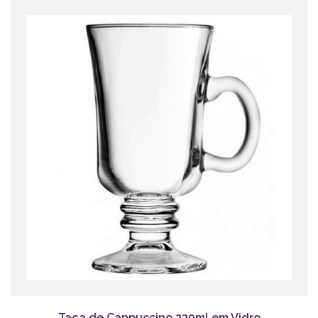
Taça de Cappuccino 230ml em Vidro