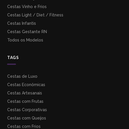
Cestas Vinho e Frios
Cestas Light / Diet / Fitness
Cestas Infantis
Cestas Gestante RN
Todos os Modelos
TAGS
Cestas de Luxo
Cestas Econômicas
Cestas Artesanais
Cestas com Frutas
Cestas Corporativas
Cestas com Queijos
Cestas com Frios