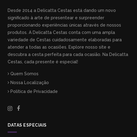
Desde 2014 a Delicatta Cestas está dando um novo
significado à arte de presentear e surpreender
proporcionando experiências únicas através de nossos
produtos. A Delicatta Cestas conta com uma ampla
variedade de Cestas cuidadosamente elaboradas para
atender a todas as ocasiões. Explore nosso site e
descubra a cesta perfeita para cada ocasião. Na Delicatta
Cestas, cada presente é especial!
Quem Somos
Nossa Localização
Política de Privacidade
DATAS ESPECIAIS