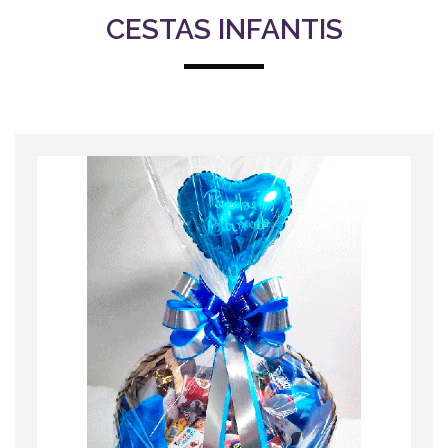
CESTAS INFANTIS