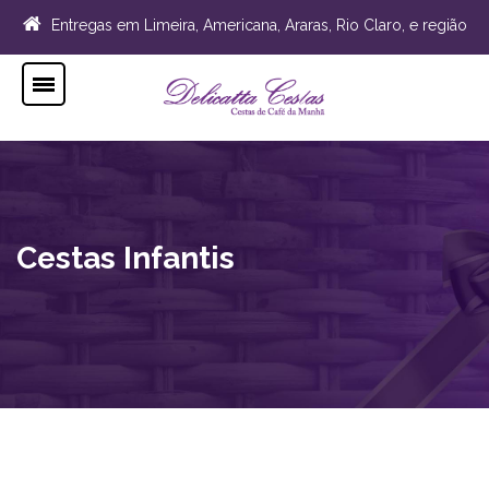
Entregas em Limeira, Americana, Araras, Rio Claro, e região
Cestas Infantis