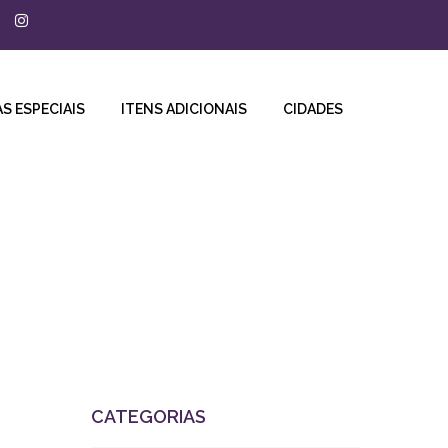
S ESPECIAIS
ITENS ADICIONAIS
CIDADES
Frios e Petiscos
-
CATEGORIAS
,