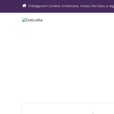
Entregas em Limeira, Americana, Araras, Rio Claro, e reg
Cesta Vinho Taças, 
R$ 289,00
Código: DC63 | Entregas em Limeira, Americana, A