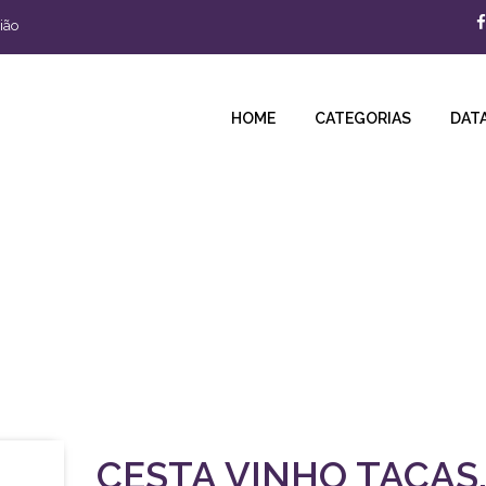
ião
HOME
CATEGORIAS
DATA
Queijo, Pão Artesanal, 
raras e região!
CESTA VINHO TAÇAS