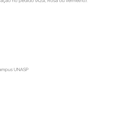
ação no pedido (Azul, Rosa ou Vermelho).
 Campus UNASP