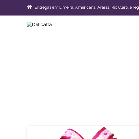
Entregas em Limeira, Americana, Araras, Rio Claro, e reg
Cesta Fitness
- R$
Código: DC46 | Entregas em Limeira, Americana, 