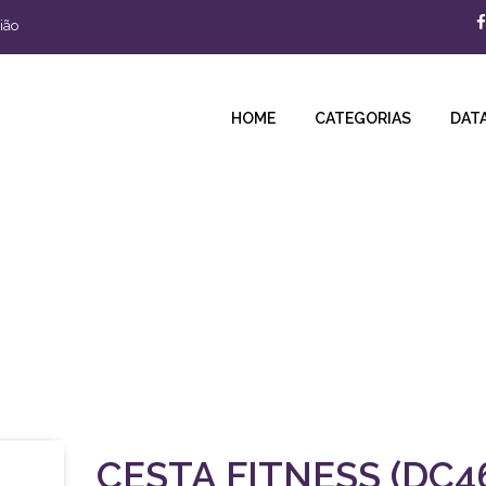
ião
HOME
CATEGORIAS
DATA
 221,00
Araras e região!
CESTA FITNESS (DC4